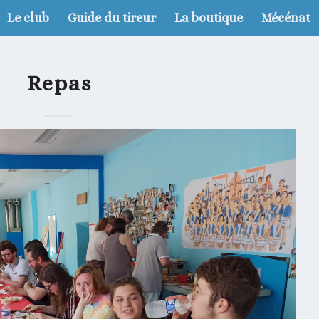
Le club
Guide du tireur
La boutique
Mécénat
Repas