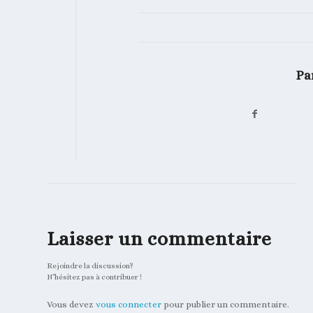
Pa
Laisser un commentaire
Rejoindre la discussion?
N’hésitez pas à contribuer !
Vous devez
vous connecter
pour publier un commentaire.