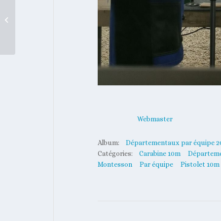
094912.jpg
Webmaster
Album:
Départementaux par équipe 2
Catégories:
Carabine 10m
Départem
Montesson
Par équipe
Pistolet 10m