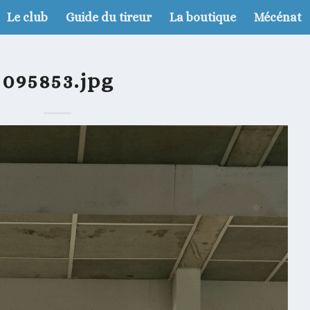
Le club
Guide du tireur
La boutique
Mécénat
095853.jpg