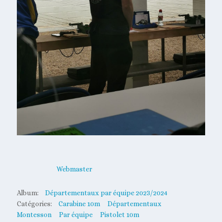
Webmaster
Album:
Départementaux par équipe 2023/2024
Catégories:
Carabine 10m
Départementaux
Montesson
Par équipe
Pistolet 10m